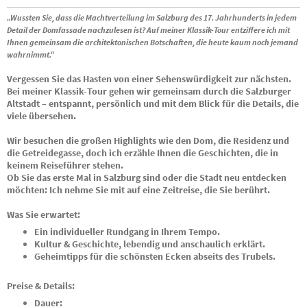
„Wussten Sie, dass die Machtverteilung im Salzburg des 17. Jahrhunderts in jedem
Detail der Domfassade nachzulesen ist? Auf meiner Klassik-Tour entziffere ich mit
Ihnen gemeinsam die architektonischen Botschaften, die heute kaum noch jemand
wahrnimmt.“
Vergessen Sie das Hasten von einer Sehenswürdigkeit zur nächsten.
Bei meiner Klassik-Tour gehen wir gemeinsam durch die Salzburger
Altstadt – entspannt, persönlich und mit dem Blick für die Details, die
viele übersehen.
Wir besuchen die großen Highlights wie den Dom, die Residenz und
die Getreidegasse, doch ich erzähle Ihnen die Geschichten, die in
keinem Reiseführer stehen.
Ob Sie das erste Mal in Salzburg sind oder die Stadt neu entdecken
möchten: Ich nehme Sie mit auf eine Zeitreise, die Sie berührt.
Was Sie erwartet:
Ein individueller Rundgang in Ihrem Tempo.
Kultur & Geschichte, lebendig und anschaulich erklärt.
Geheimtipps für die schönsten Ecken abseits des Trubels.
Preise & Details:
Dauer: