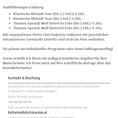
Stadtführungen Salzburg
Klassische Altstadt-Tour (bis 1,5 Std.):
€ 220,–
Klassische Altstadt-Tour (bis 2 Std.):
€ 260,–
Themen-Spezial: Wolf Dietrichs Erbe (bis 2 Std.):
€ 260,–
Themen-Spezial: Wolf Dietrichs Erbe (bis 3 Std.):
€ 350,–
Alle angegebenen Preise sind Endpreise inklusive der gesetzlichen
Umsatzsteuer. Eventuelle Eintritte sind nicht im Preis enthalten.
Sie planen ein individuelles Programm oder einen Halbtagesausflug?
Gerne erstelle ich Ihnen ein maßgeschneidertes Angebot für Ihre
Wunschroute. Ich freue mich auf Ihre schriftliche Anfrage über das
Kontaktformular!
Kontakt & Buchung
Sie möchten eine private Stadtführung buchen oder ein individuelles
Programm für Ihre Gruppe anfragen?
Rufen Sie mich einfach an:
+43 650 96 54 776
Oder senden Sie mir eine E-Mail mit Ihrem Wunschtermin an:
KatharinaMuhr@invenias.at
Ich freue mich darauf, Sie durch Salzburg zu begleiten!