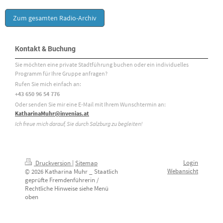
Zum gesamten Radio-Archiv
Kontakt & Buchung
Sie möchten eine private Stadtführung buchen oder ein individuelles
Programm für Ihre Gruppe anfragen?
Rufen Sie mich einfach an:
+43 650 96 54 776
Oder senden Sie mir eine E-Mail mit Ihrem Wunschtermin an:
KatharinaMuhr@invenias.at
Ich freue mich darauf, Sie durch Salzburg zu begleiten!
Login
Druckversion
|
Sitemap
Webansicht
© 2026 Katharina Muhr _ Staatlich
geprüfte Fremdenführerin /
Rechtliche Hinweise siehe Menü
oben